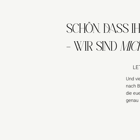
SCHÖN, DASS IH
– WIR SIND
MIC
LE
Und vie
nach B
die eu
genau r