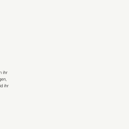
n ihr
gen,
d ihr