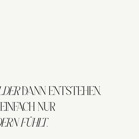
LDER
DANN ENTSTEHEN,
EINFACH NUR
ERN FÜHLT
.